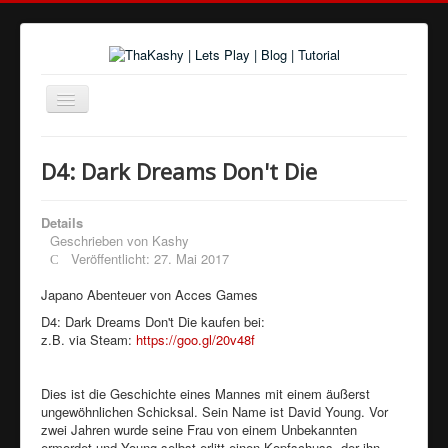
Navigation
an/aus
Home
D4: Dark Dreams Don't Die
Über uns
Spiele und Playlists
Details
Geschrieben von
Kashy
Tutorials
Veröffentlicht: 27. Mai 2017
Youtube
Japano Abenteuer von Acces Games
Twitter
D4: Dark Dreams Don't Die kaufen bei:
z.B. via Steam:
https://goo.gl/20v48f
Google+
Dies ist die Geschichte eines Mannes mit einem äußerst
Facebook
ungewöhnlichen Schicksal. Sein Name ist David Young. Vor
zwei Jahren wurde seine Frau von einem Unbekannten
ermordet und Young selbst erlitt einen Kopfschuss, der ihn