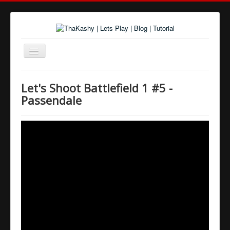
Navigation
an/aus
Home
Let's Shoot Battlefield 1 #5 -
Über uns
Passendale
Spiele und Playlists
Tutorials
Youtube
Twitter
Google+
Facebook