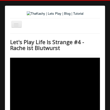
Navigation
an/aus
Home
Let's Play Life Is Strange #4 -
Über uns
Rache ist Blutwurst
Spiele und Playlists
Tutorials
Youtube
Twitter
Google+
Facebook