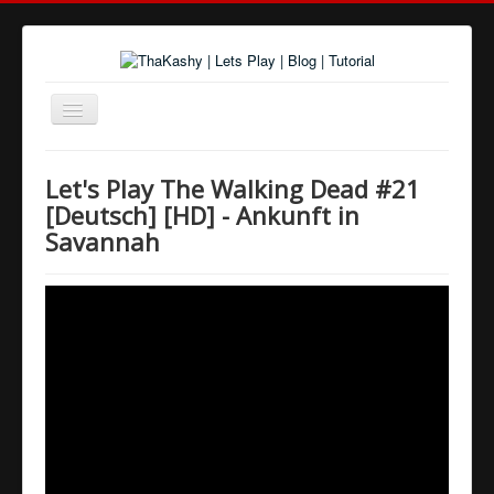
Navigation
an/aus
Home
Let's Play The Walking Dead #21
Über uns
[Deutsch] [HD] - Ankunft in
Savannah
Spiele und Playlists
Tutorials
Youtube
Twitter
Google+
Facebook