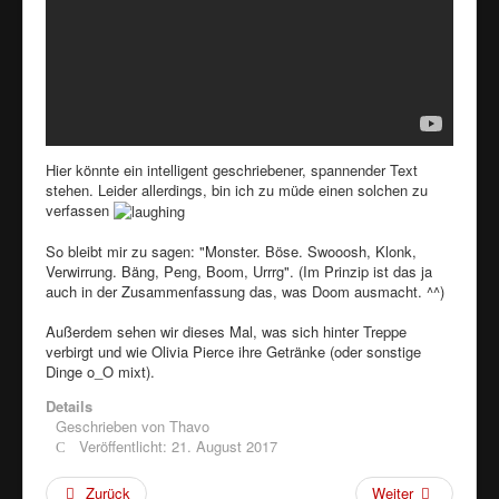
Hier könnte ein intelligent geschriebener, spannender Text
stehen. Leider allerdings, bin ich zu müde einen solchen zu
verfassen
So bleibt mir zu sagen: "Monster. Böse. Swooosh, Klonk,
Verwirrung. Bäng, Peng, Boom, Urrrg". (Im Prinzip ist das ja
auch in der Zusammenfassung das, was Doom ausmacht. ^^)
Außerdem sehen wir dieses Mal, was sich hinter Treppe
verbirgt und wie Olivia Pierce ihre Getränke (oder sonstige
Dinge o_O mixt).
Details
Geschrieben von
Thavo
Veröffentlicht: 21. August 2017
Zurück
Weiter