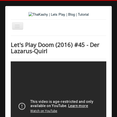
Navigation
an/aus
Home
Let's Play Doom (2016) #45 - Der
Über uns
Lazarus-Quirl
Spiele und Playlists
Tutorials
Youtube
Twitter
Google+
Facebook