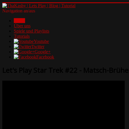
Navigation an/aus
Home
Über uns
Spiele und Playlists
Tutorials
Youtube
Twitter
Google+
Facebook
Let's Play Star Trek #22 - Matsch-Brüh