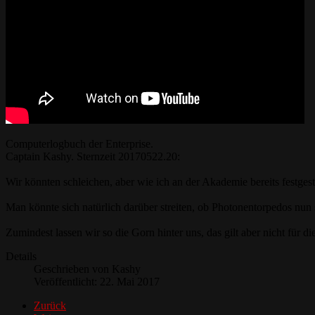
Computerlogbuch der Enterprise.
Captain Kashy. Sternzeit 20170522.20:
Wir könnten schleichen, aber wie ich an der Akademie bereits festgeste
Man könnte sich natürlich darüber streiten, ob Photonentorpedos nun s
Zumindest lassen wir so die Gorn hinter uns, das gilt aber nicht für d
Details
Geschrieben von
Kashy
Veröffentlicht: 22. Mai 2017
Zurück