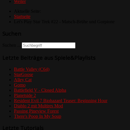
Weiter
Aktuelle Seite:
Startseite
Let's Play Star Trek #22 - Matsch-Brühe und Gorpione
Suchen
Suchen ...
Letzte Beiträge aus Spiele&Playlists
Battle Valley (C64)
StarGoose
Alley Cat
Gomo
Battlefield V - Closed Alpha
Planetside 2
Resident Evil 7 Biohazard Teaser: Beginning Hour
Diablo 2 mit Multires Mod
Passing Pineview Forest
There's Poop In My Soup
Letzte Tutorials