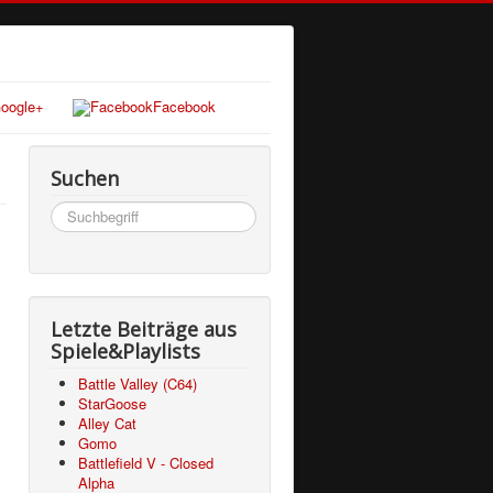
oogle+
Facebook
Suchen
Suchen
...
Letzte Beiträge aus
Spiele&Playlists
Battle Valley (C64)
StarGoose
Alley Cat
Gomo
Battlefield V - Closed
Alpha