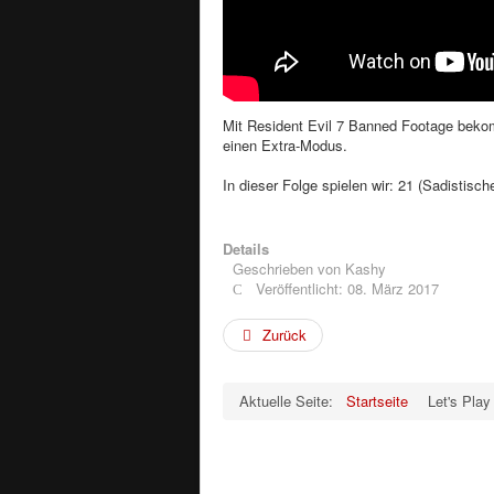
Mit Resident Evil 7 Banned Footage beko
einen Extra-Modus.
In dieser Folge spielen wir: 21 (Sadistisch
Details
Geschrieben von
Kashy
Veröffentlicht: 08. März 2017
Zurück
Aktuelle Seite:
Startseite
Let's Play