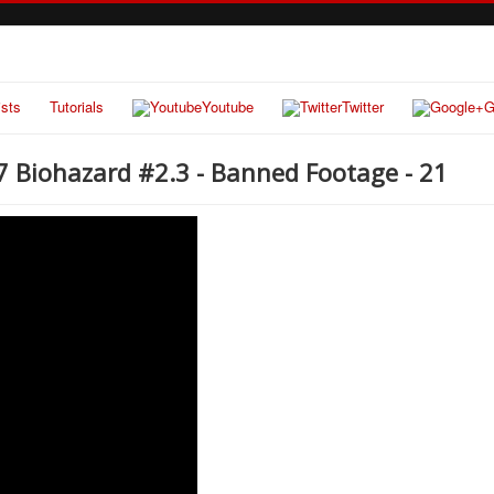
ists
Tutorials
Youtube
Twitter
G
l 7 Biohazard #2.3 - Banned Footage - 21