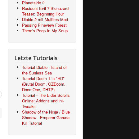
Planetside 2
Resident Evil 7 Biohazard
Teaser: Beginning Hour
Diablo 2 mit Multires Mod
Passing Pineview Forest
There's Poop In My Soup
Letzte Tutorials
Tutorial Diablo - Island of
the Sunless Sea
Tutorial Doom 1 in "HD"
(Brutal Doom, GZDoom,
DoomOne, DHTP)
Tutorial - The Elder Scrolls
Online: Addons und ini-
Tweaks
Shadow of the Ninja / Blue
Shadow - Emperor Garuda
Kill Tutorial