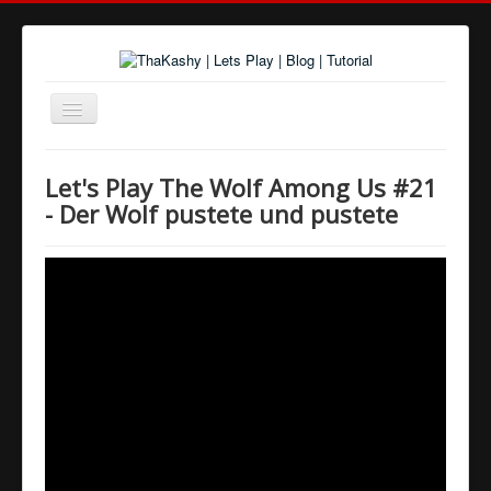
Navigation
an/aus
Home
Let's Play The Wolf Among Us #21
Über uns
- Der Wolf pustete und pustete
Spiele und Playlists
Tutorials
Youtube
Twitter
Google+
Facebook