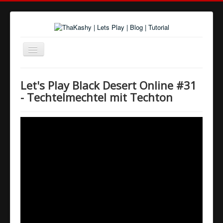
Navigation
an/aus
Home
Let's Play Black Desert Online #31
Über uns
- Techtelmechtel mit Techton
Spiele und Playlists
Tutorials
Youtube
Twitter
Google+
Facebook