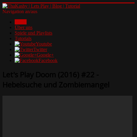
Navigation an/aus
Home
Über uns
Spiele und Playlists
Tutorials
Youtube
Twitter
Google+
Facebook
Let's Play Doom (2016) #22 -
Hebelsuche und Zombiemangel