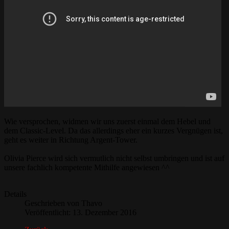
Wie versprochen, widmen wir uns zuerst einmal dem Hebel und
dem Classic-Level. Da das allerdings eher ein kurzes Vergnügen ist,
geht es weiter in Richtung Argent-Tower.
Olivia Pierce wird sich vermutlich nicht selbst umbringen und ist auf
unsere fachlich kompetente Mithilfe angewiesen ^^
Details
Geschrieben von
Thavo
Veröffentlicht: 13. Dezember 2016