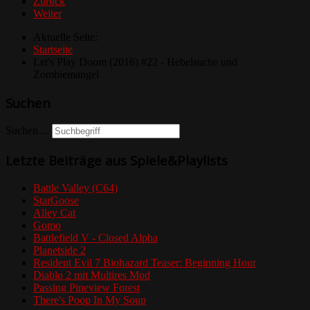
Zurück
Weiter
Aktuelle Seite:
Startseite
Let's Play Doom (2016) #22 - Hebelsuche und
Zombiemangel
Suchen
Suchen ...
Letzte Beiträge aus Spiele&Playlists
Battle Valley (C64)
StarGoose
Alley Cat
Gomo
Battlefield V - Closed Alpha
Planetside 2
Resident Evil 7 Biohazard Teaser: Beginning Hour
Diablo 2 mit Multires Mod
Passing Pineview Forest
There's Poop In My Soup