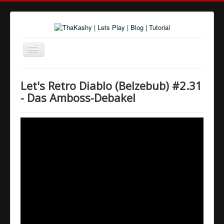
Navigation
an/aus
Home
Let's Retro Diablo (Belzebub) #2.31
Über uns
- Das Amboss-Debakel
Spiele und Playlists
Tutorials
Youtube
Twitter
Google+
Facebook