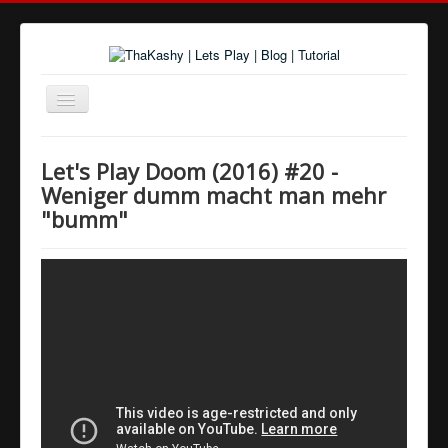
Navigation
an/aus
Home
Let's Play Doom (2016) #20 -
Über uns
Weniger dumm macht man mehr
"bumm"
Spiele und Playlists
Tutorials
Youtube
Twitter
Google+
Facebook