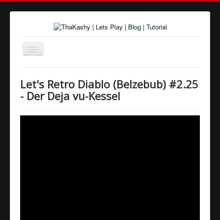
Navigation
an/aus
Home
Let's Retro Diablo (Belzebub) #2.25
Über uns
- Der Deja vu-Kessel
Spiele und Playlists
Tutorials
Youtube
Twitter
Google+
Facebook