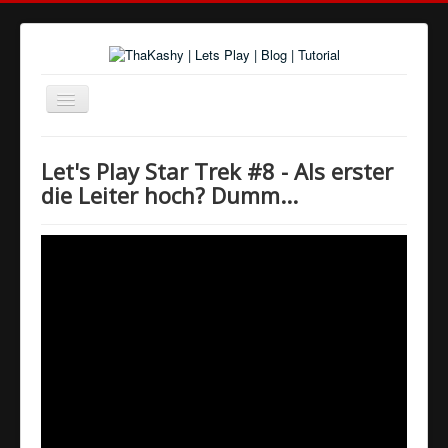
Navigation
an/aus
Home
Let's Play Star Trek #8 - Als erster
Über uns
die Leiter hoch? Dumm...
Spiele und Playlists
Tutorials
Youtube
Twitter
Google+
Facebook