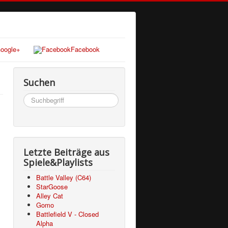
oogle+
Facebook
Suchen
Suchen
...
Letzte Beiträge aus
Spiele&Playlists
Battle Valley (C64)
StarGoose
Alley Cat
Gomo
Battlefield V - Closed
Alpha