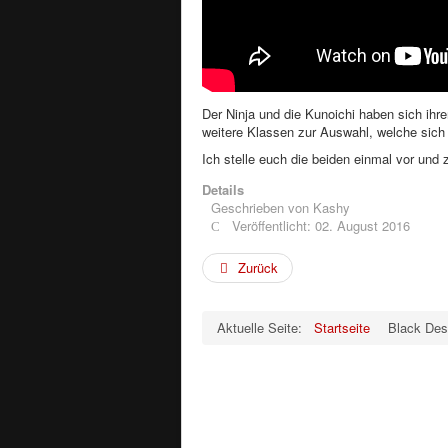
Der Ninja und die Kunoichi haben sich ihr
weitere Klassen zur Auswahl, welche sich 
Ich stelle euch die beiden einmal vor und z
Details
Geschrieben von
Kashy
Veröffentlicht: 02. August 2016
Zurück
Aktuelle Seite:
Startseite
Black Des