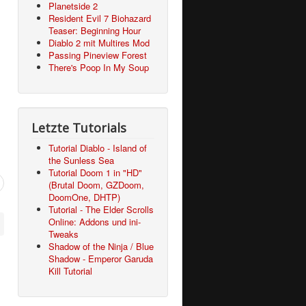
Planetside 2
Resident Evil 7 Biohazard
Teaser: Beginning Hour
Diablo 2 mit Multires Mod
Passing Pineview Forest
There's Poop In My Soup
Letzte Tutorials
Tutorial Diablo - Island of
the Sunless Sea
Tutorial Doom 1 in "HD"
(Brutal Doom, GZDoom,
DoomOne, DHTP)
Tutorial - The Elder Scrolls
Online: Addons und ini-
Tweaks
Shadow of the Ninja / Blue
Shadow - Emperor Garuda
Kill Tutorial