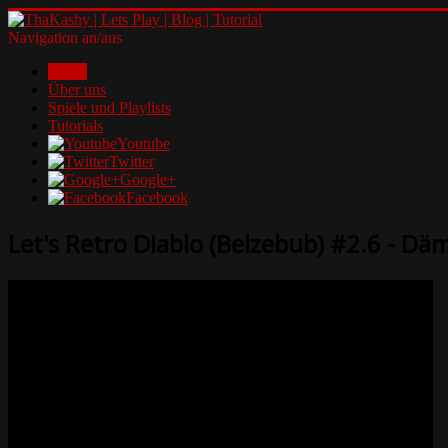
Navigation an/aus
Home
Über uns
Spiele und Playlists
Tutorials
Youtube
Twitter
Google+
Facebook
Let's Retro Diablo (Belzebub) #2.6 - D