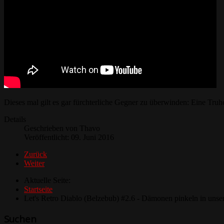
Dieses mal gilt es gar fürchterliche Gegner zu überwinden: Eine Tr
Details
Geschrieben von
Thavo
Veröffentlicht: 09. Juni 2016
Zurück
Weiter
Aktuelle Seite:
Startseite
Let's Retro Diablo (Belzebub) #2.6 - Dämonen pinkeln in uns
Suchen