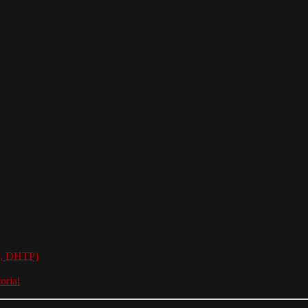
e, DHTP)
orial