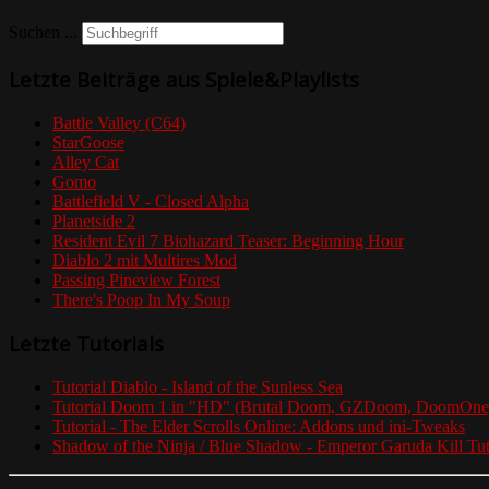
Suchen ...
Letzte Beiträge aus Spiele&Playlists
Battle Valley (C64)
StarGoose
Alley Cat
Gomo
Battlefield V - Closed Alpha
Planetside 2
Resident Evil 7 Biohazard Teaser: Beginning Hour
Diablo 2 mit Multires Mod
Passing Pineview Forest
There's Poop In My Soup
Letzte Tutorials
Tutorial Diablo - Island of the Sunless Sea
Tutorial Doom 1 in "HD" (Brutal Doom, GZDoom, DoomOn
Tutorial - The Elder Scrolls Online: Addons und ini-Tweaks
Shadow of the Ninja / Blue Shadow - Emperor Garuda Kill Tut