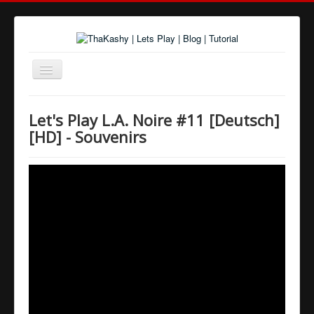
Navigation
an/aus
Home
Let's Play L.A. Noire #11 [Deutsch]
Über uns
[HD] - Souvenirs
Spiele und Playlists
Tutorials
Youtube
Twitter
Google+
Facebook