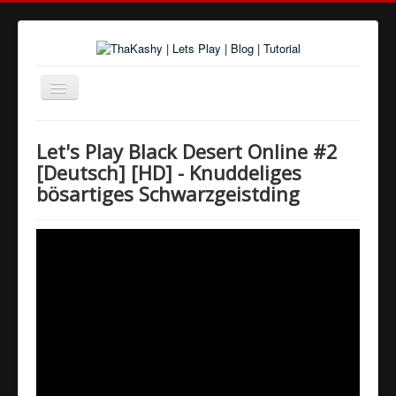
Navigation
an/aus
Home
Let's Play Black Desert Online #2
Über uns
[Deutsch] [HD] - Knuddeliges
bösartiges Schwarzgeistding
Spiele und Playlists
Tutorials
Youtube
Twitter
Google+
Facebook