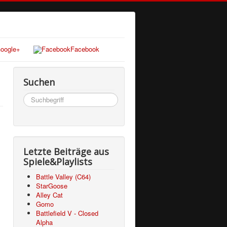
oogle+
Facebook
Suchen
Suchen
...
Letzte Beiträge aus
Spiele&Playlists
Battle Valley (C64)
StarGoose
Alley Cat
Gomo
Battlefield V - Closed
Alpha