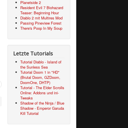
Planetside 2
Resident Evil 7 Biohazard
Teaser: Beginning Hour
Diablo 2 mit Multires Mod
Passing Pineview Forest
There's Poop In My Soup
Letzte Tutorials
Tutorial Diablo - Island of
the Sunless Sea
Tutorial Doom 1 in "HD"
(Brutal Doom, GZDoom,
DoomOne, DHTP)
Tutorial - The Elder Scrolls
Online: Addons und ini-
Tweaks
Shadow of the Ninja / Blue
Shadow - Emperor Garuda
Kill Tutorial