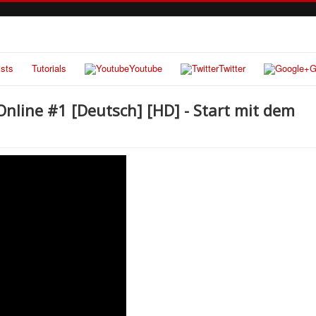
ists
Tutorials
Youtube
Twitter
G
 Online #1 [Deutsch] [HD] - Start mit dem