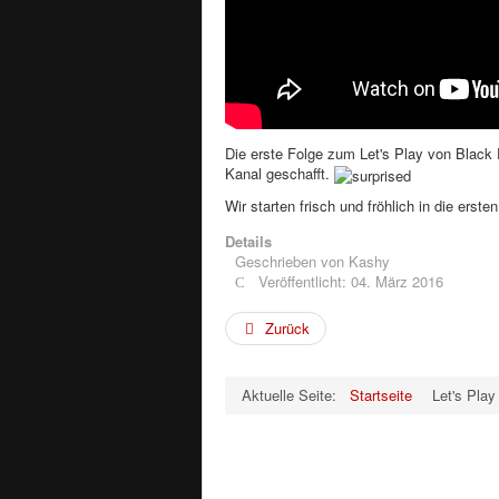
Die erste Folge zum Let's Play von Black 
Kanal geschafft.
Wir starten frisch und fröhlich in die erst
Details
Geschrieben von
Kashy
Veröffentlicht: 04. März 2016
Zurück
Aktuelle Seite:
Startseite
Let's Pla